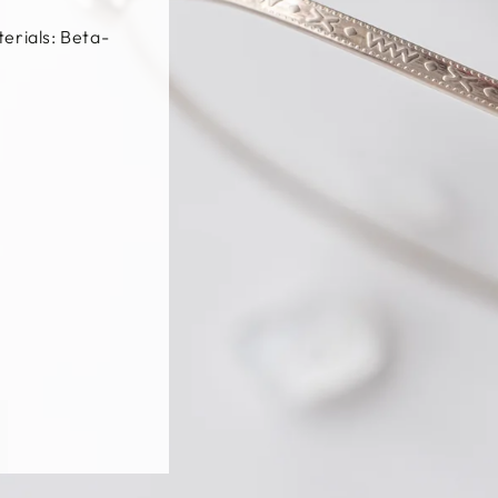
 / Silver /
, β-Titanium,
m
更多