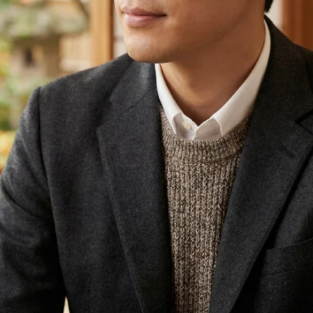
SE4017
SEIKO
MORE