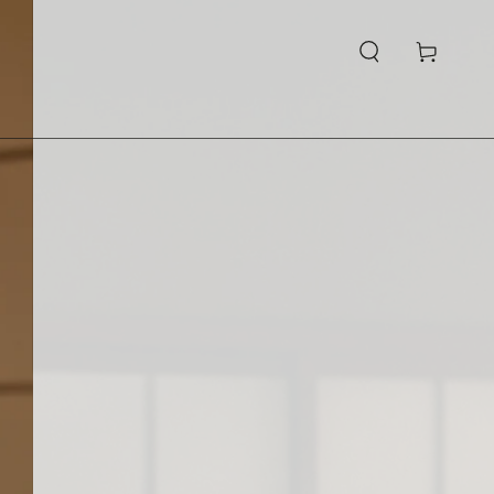
購
物
車
們