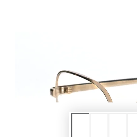
在
模
態
{{
index
}}
開
放
媒
體