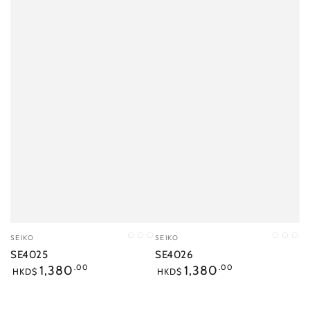
小
小
SEIKO
SEIKO
DL
LI
PX
DC
SP
W
販：
販：
SE4025
SE4026
正
正
1,380
.00
1,380
.00
HKD$
HKD$
常
常
價
價
格
格