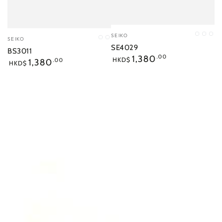
小
小
SEIKO
PX
LI
DL
SEIKO
01
03
販：
販：
SE4029
BS3011
正
1,380
.00
正
HKD$
1,380
.00
HKD$
常
常
價
價
格
格