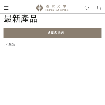
購
跳到內容
物
車
收
最新產品
藏:
過濾和排序
59 產品