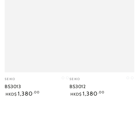
小
小
SEIKO
SEIKO
01
02
01
03
販：
販：
BS3013
BS3012
正
正
1,380
.00
1,380
.00
HKD$
HKD$
常
常
價
價
格
格