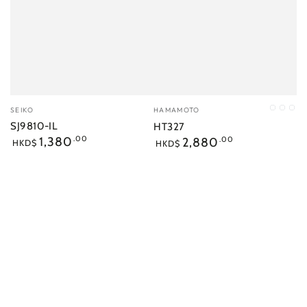
小
小
SEIKO
HAMAMOTO
C1
C3
C4
販：
販：
SJ9810-IL
HT327
正
正
1,380
.00
2,880
.00
HKD$
HKD$
常
常
價
價
格
格