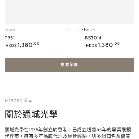
小
小
+1
SEIKO
SEIKO
BM
DC
GD
GR
販：
販：
T951
BS3014
正
正
1,380
.00
1,380
.00
HKD$
HKD$
常
常
價
價
格
格
查看全部
在1975年成立
關於通城光學
通城光學在1975年創立於香港，已成立超過45年的專業眼鏡
代理商，擁有多年品牌代理及經營經驗，與多個知名及優質