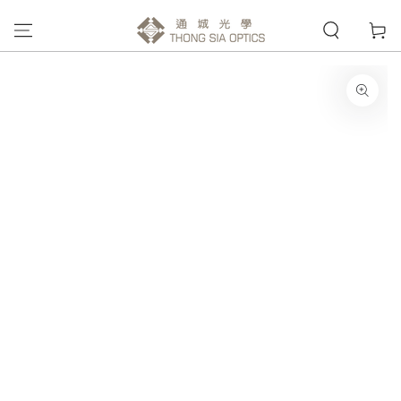
購
跳到內容
物
車
跳轉到產品信息
在
模
態
{{
index
}}
開
放
媒