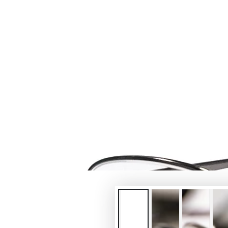
在
模
態
{{
index
}}
開
放
媒
體