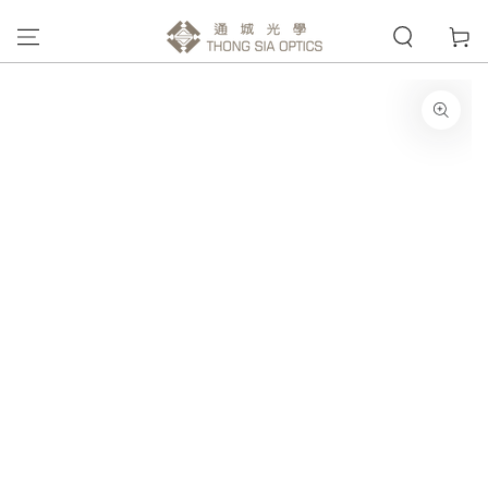
購
跳到內容
物
車
跳轉到產品信息
在
模
態
{{
index
}}
開
放
媒