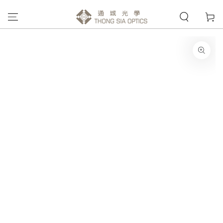
購
跳到內容
物
車
跳轉到產品信息
在
模
態
{{
index
}}
開
放
媒