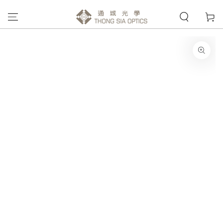
購
跳到內容
物
車
跳轉到產品信息
在
模
態
{{
index
}}
開
放
媒