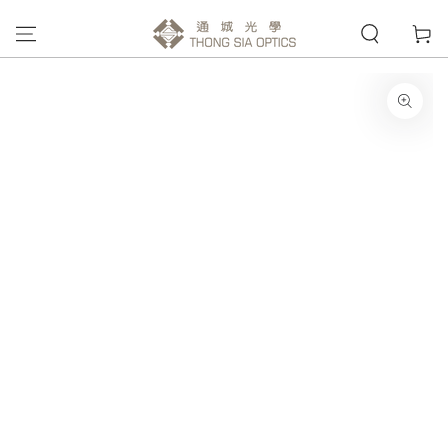
購
跳到內容
物
車
跳轉到產品信息
在
模
態
1
開
放
媒
體