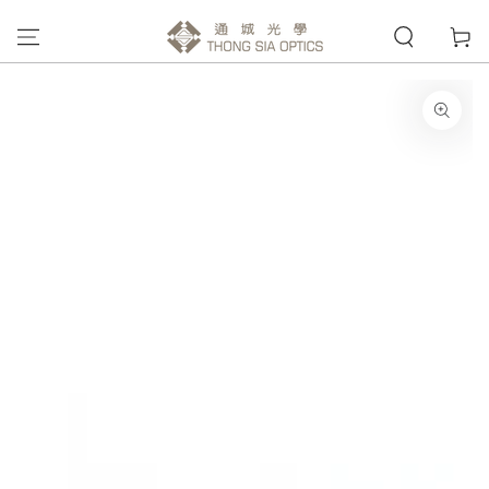
購
跳到內容
物
車
跳轉到產品信息
在
模
態
{{
index
}}
開
放
媒