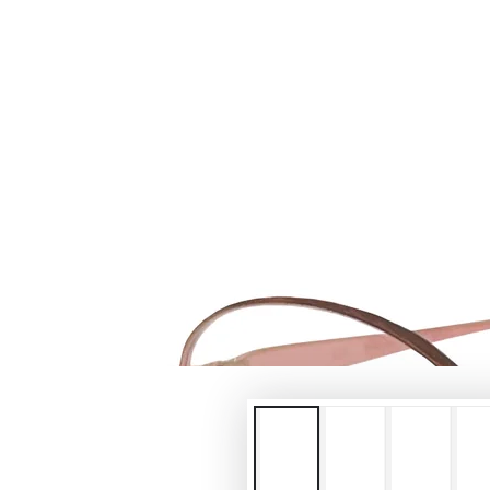
在
模
態
{{
index
}}
開
放
媒
體