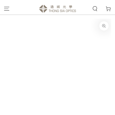
購
跳到內容
物
車
跳轉到產品信息
在
模
態
{{
index
}}
開
放
媒