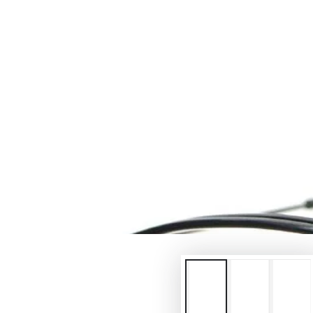
在
模
態
{{
index
}}
開
放
媒
體