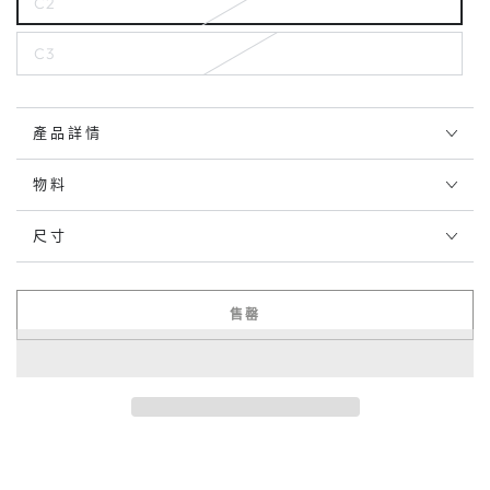
C2
C3
產品詳情
物料
尺寸
售罄