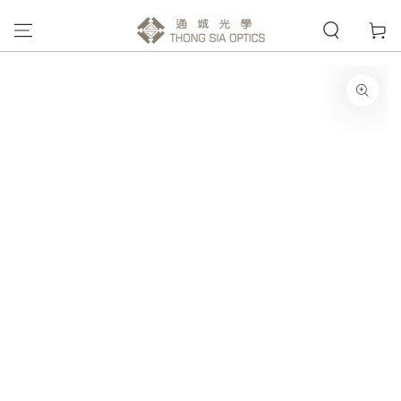
購
跳到內容
物
車
跳轉到產品信息
在
模
態
{{
index
}}
開
放
媒