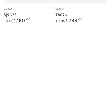
小
小
SEIKO
SEIKO
PX
IO
IL
ST
PX
IL
IO
販：
販：
SJ9023
T8026
正
正
1,180
.00
1,788
.00
HKD$
HKD$
常
常
價
價
格
格