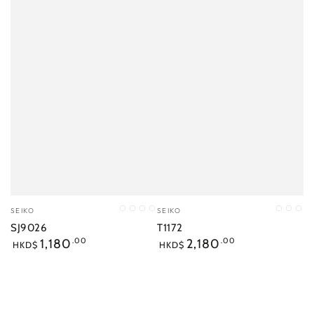
小
小
SEIKO
SEIKO
IL
SVBK
PX
IO
IL
PX
IO
販：
販：
SJ9026
T1172
正
正
1,180
.00
2,180
.00
HKD$
HKD$
常
常
價
價
格
格