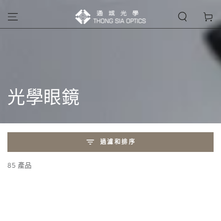
購
跳到內容
物
車
收
光學眼鏡
藏:
過濾和排序
85 產品