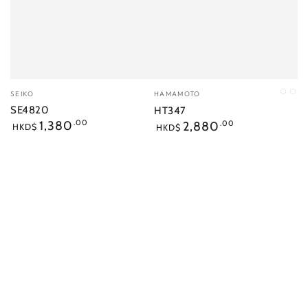
小
小
SEIKO
HAMAMOTO
C1
C2
販：
販：
SE4820
HT347
正
正
1,380
.00
2,880
.00
HKD$
HKD$
常
常
價
價
格
格