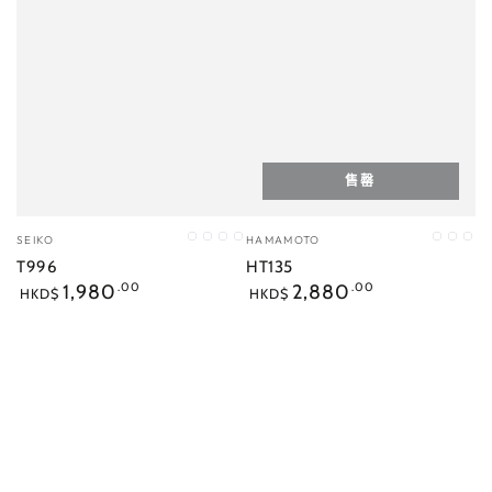
售罄
小
小
SEIKO
HAMAMOTO
D13
G35
070
001
C5
C7
C8
販：
販：
T996
HT135
正
正
1,980
.00
2,880
.00
HKD$
HKD$
常
常
價
價
格
格