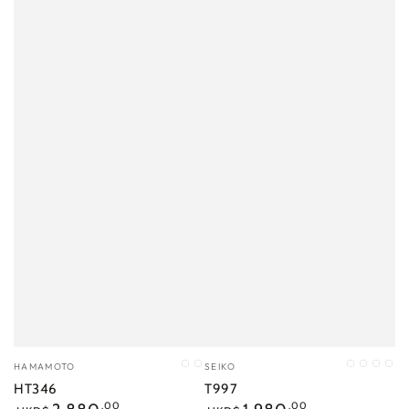
小
小
HAMAMOTO
SEIKO
C1
C2
G37
500
070
G3
販：
販：
HT346
T997
正
正
.00
.00